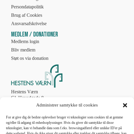
Persondatapolitik
Brug af Cookies
Ansvarsafskrivelse
Medlem / Donationer
Medlems login
Bliv medlem
Støt os via donation
Hestens Værn
Gl. Hovedgade 8
2970 Hørsholm
Administrer samtykke til cookies
Tlf. 4586 8774
post@hestens-vaern.dk
For at give dig de bedste oplevelser bruger vi teknologier som cookies til at gemme
og/eller få adgang til enhedsoplysninger. Hvis du giver dit samtykke til disse
teknologier, kan vi behandle data som f.eks. browsingadfærd eller unikke ID'er på
CVR nr. 56787011
dette websted. Hvis du ikke giver dit samtykke eller trækker dit samtykke tilbage, kan