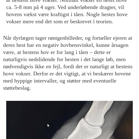
at hestens hove vokser. Normalt vokser en hests hove
ca. 5-8 mm på 4 uger. Ved underløbende dragter, vil
hovens vækst være kraftigst i tåen. Nogle hestes hove
vokser mere end det som er beskrevet i teorien.
Når dyrlægen tager røntgenbilleder, og fortæller ejeren at
deres hest har en negativ hovbensvinkel, kunne årsagen
være, at hestens hov er for lang i tåen – dette er
naturligvis nedslidende for hesten i det lange løb, men
nødvendigvis ikke en fejl, fordi det er naturligt at hestens
hove vokser. Derfor er det vigtigt, at vi beskærer hovene
med hyppige intervaller, og støtter med eventuelle
støttebeslag.