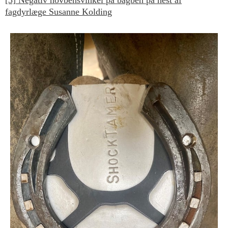
[3] Negativ hovbensvinkel på bagben på hest af
fagdyrlæge Susanne Kolding