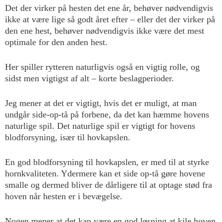
Det der virker på hesten det ene år, behøver nødvendigvis
ikke at være lige så godt året efter – eller det der virker på
den ene hest, behøver nødvendigvis ikke være det mest
optimale for den anden hest.
Her spiller rytteren naturligvis også en vigtig rolle, og
sidst men vigtigst af alt – korte beslagperioder.
Jeg mener at det er vigtigt, hvis det er muligt, at man
undgår side-op-tå på forbene, da det kan hæmme hovens
naturlige spil. Det naturlige spil er vigtigt for hovens
blodforsyning, især til hovkapslen.
En god blodforsyning til hovkapslen, er med til at styrke
hornkvaliteten. Ydermere kan et side op-tå gøre hovene
smalle og dermed bliver de dårligere til at optage stød fra
hoven når hesten er i bevægelse.
Nogen mener at det kan være en god løsning at kile hoven