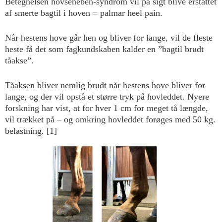
Betegnelsen hovseneben-syndrom vil på sigt blive erstattet
af smerte bagtil i hoven = palmar heel pain.
Når hestens hove går hen og bliver for lange, vil de fleste
heste få det som fagkundskaben kalder en ”bagtil brudt
tåakse”.
Tåaksen bliver nemlig brudt når hestens hove bliver for
lange, og der vil opstå et større tryk på hovleddet. Nyere
forskning har vist, at for hver 1 cm for meget tå længde,
vil trækket på – og omkring hovleddet forøges med 50 kg.
belastning. [1]