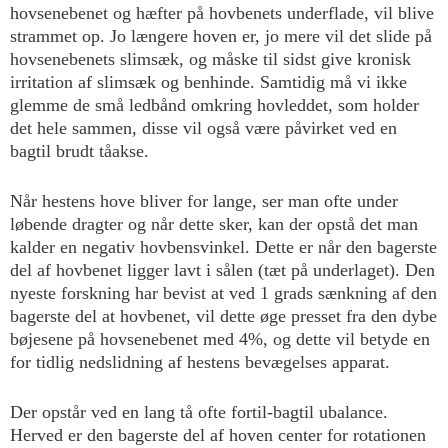
hovsenebenet og hæfter på hovbenets underflade, vil blive
strammet op. Jo længere hoven er, jo mere vil det slide på
hovsenebenets slimsæk, og måske til sidst give kronisk
irritation af slimsæk og benhinde. Samtidig må vi ikke
glemme de små ledbånd omkring hovleddet, som holder
det hele sammen, disse vil også være påvirket ved en
bagtil brudt tåakse.
Når hestens hove bliver for lange, ser man ofte under
løbende dragter og når dette sker, kan der opstå det man
kalder en negativ hovbensvinkel. Dette er når den bagerste
del af hovbenet ligger lavt i sålen (tæt på underlaget). Den
nyeste forskning har bevist at ved 1 grads sænkning af den
bagerste del at hovbenet, vil dette øge presset fra den dybe
bøjesene på hovsenebenet med 4%, og dette vil betyde en
for tidlig nedslidning af hestens bevægelses apparat.
Der opstår ved en lang tå ofte fortil-bagtil ubalance.
Herved er den bagerste del af hoven center for rotationen