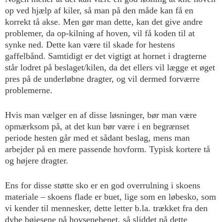
op ved hjælp af kiler, så man på den måde kan få en
korrekt tå akse. Men gør man dette, kan det give andre
problemer, da op-kilning af hoven, vil få koden til at
synke ned. Dette kan være til skade for hestens
gaffelbånd. Samtidigt er det vigtigt at hornet i dragterne
står lodret på beslaget/kilen, da det ellers vil lægge et øget
pres på de underløbne dragter, og vil dermed forværre
problemerne.
Hvis man vælger en af disse løsninger, bør man være
opmærksom på, at det kun bør være i en begrænset
periode hesten går med et sådant beslag, mens man
arbejder på en mere passende hovform. Typisk kortere tå
og højere dragter.
Ens for disse støtte sko er en god overrulning i skoens
materiale – skoens flade er buet, lige som en løbesko, som
vi kender til mennesker, dette letter b.la. trækket fra den
dybe bøjesene på hovsenebenet, så sliddet på dette