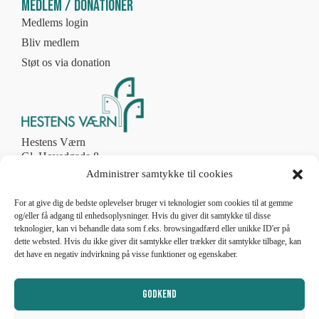
Medlem / Donationer
Medlems login
Bliv medlem
Støt os via donation
Hestens Værn
Gl. Hovedgade 8
2970 Hørsholm
Administrer samtykke til cookies
Tlf. 4586 8774
post@hestens-vaern.dk
For at give dig de bedste oplevelser bruger vi teknologier som cookies til at gemme
og/eller få adgang til enhedsoplysninger. Hvis du giver dit samtykke til disse
teknologier, kan vi behandle data som f.eks. browsingadfærd eller unikke ID'er på
CVR nr. 56787011
dette websted. Hvis du ikke giver dit samtykke eller trækker dit samtykke tilbage, kan
det have en negativ indvirkning på visse funktioner og egenskaber.
Telefonen er åben
man-fre 10.00 – 13.00
lukket weekend og helligdage
Godkend