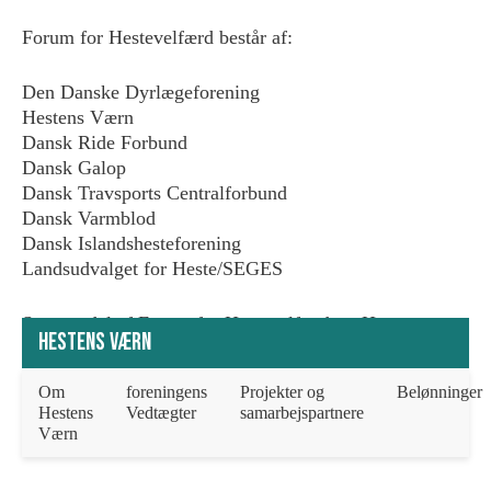
Forum for Hestevelfærd består af:
Den Danske Dyrlægeforening
Hestens Værn
Dansk Ride Forbund
Dansk Galop
Dansk Travsports Centralforbund
Dansk Varmblod
Dansk Islandshesteforening
Landsudvalget for Heste/SEGES
Som en del af Forum for Hestevelfærd, er Hestens
Hestens Værn
Værn med til, at oplyse politikere samt borgere om
faglige problemstillinger, med den hensigt at sikre og
Om
foreningens
Projekter og
Belønninger
øge den danske hestevelfærd.
Hestens
Vedtægter
samarbejspartnere
Værn