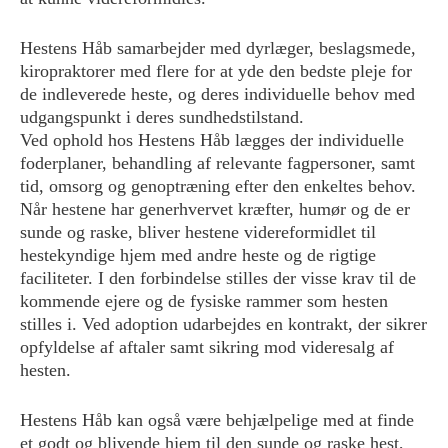
Hestens Håb samarbejder med dyrlæger, beslagsmede,
kiropraktorer med flere for at yde den bedste pleje for
de indleverede heste, og deres individuelle behov med
udgangspunkt i deres sundhedstilstand.
Ved ophold hos Hestens Håb lægges der individuelle
foderplaner, behandling af relevante fagpersoner, samt
tid, omsorg og genoptræning efter den enkeltes behov.
Når hestene har generhvervet kræfter, humør og de er
sunde og raske, bliver hestene videreformidlet til
hestekyndige hjem med andre heste og de rigtige
faciliteter. I den forbindelse stilles der visse krav til de
kommende ejere og de fysiske rammer som hesten
stilles i. Ved adoption udarbejdes en kontrakt, der sikrer
opfyldelse af aftaler samt sikring mod videresalg af
hesten.
Hestens Håb kan også være behjælpelige med at finde
et godt og blivende hjem til den sunde og raske hest,