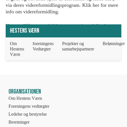
via deres videreformidlingsprogram. Klik her for mere
info om videreformidling.
Hestens Håb søger altid kompetente hestefolk, der
Hestens Værn
søger en hesteven for livet og som har lyst til at
fortsætte det nye bedre liv som er startet hos Hestens
Om
foreningens
Projekter og
Belønninger
Håb. For yderligere info
klik her
Hestens
Vedtægter
samarbejspartnere
Værn
Organisationen
Om Hestens Værn
Foreningens vedtægter
Ledelse og bestyrelse
Beretninger