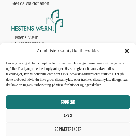
Støt os via donation
Hestens Værn
Gl. Hovedgade 8
2970 Hørsholm
Administrer samtykke til cookies
Tlf. 4586 8774
post@hestens-vaern.dk
For at give dig de bedste oplevelser bruger vi teknologier som cookies til at gemme
og/eller få adgang til enhedsoplysninger. Hvis du giver dit samtykke til disse
teknologier, kan vi behandle data som f.eks. browsingadfærd eller unikke ID'er på
CVR nr. 56787011
dette websted. Hvis du ikke giver dit samtykke eller trækker dit samtykke tilbage, kan
det have en negativ indvirkning på visse funktioner og egenskaber.
Telefonen er åben
man-fre 10.00 – 13.00
lukket weekend og helligdage
Godkend
Afvis
Se præferencer