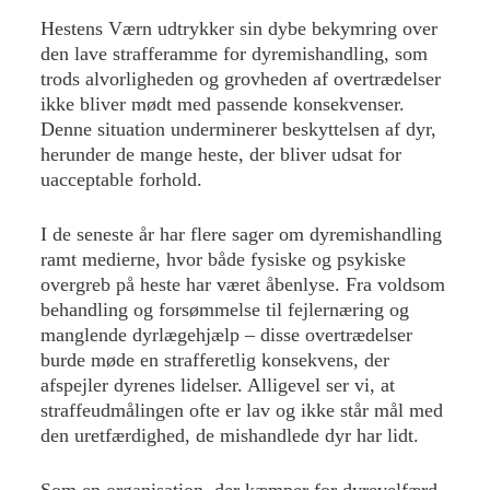
Hestens Værn udtrykker sin dybe bekymring over
den lave strafferamme for dyremishandling, som
trods alvorligheden og grovheden af overtrædelser
ikke bliver mødt med passende konsekvenser.
Denne situation underminerer beskyttelsen af dyr,
herunder de mange heste, der bliver udsat for
uacceptable forhold.
I de seneste år har flere sager om dyremishandling
ramt medierne, hvor både fysiske og psykiske
overgreb på heste har været åbenlyse. Fra voldsom
behandling og forsømmelse til fejlernæring og
manglende dyrlægehjælp – disse overtrædelser
burde møde en strafferetlig konsekvens, der
afspejler dyrenes lidelser. Alligevel ser vi, at
straffeudmålingen ofte er lav og ikke står mål med
den uretfærdighed, de mishandlede dyr har lidt.
Som en organisation, der kæmper for dyrevelfærd,