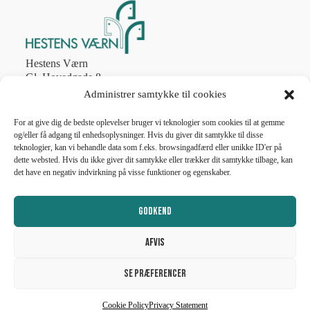
Hestens Værn
Gl. Hovedgade 8
2970 Hørsholm
Administrer samtykke til cookies
Tlf. 4586 8774
post@hestens-vaern.dk
For at give dig de bedste oplevelser bruger vi teknologier som cookies til at gemme
og/eller få adgang til enhedsoplysninger. Hvis du giver dit samtykke til disse
teknologier, kan vi behandle data som f.eks. browsingadfærd eller unikke ID'er på
CVR nr. 56787011
dette websted. Hvis du ikke giver dit samtykke eller trækker dit samtykke tilbage, kan
det have en negativ indvirkning på visse funktioner og egenskaber.
Telefonen er åben
man-fre 10.00 – 13.00
lukket weekend og helligdage
Godkend
Afvis
Se præferencer
© Copyright Hestens Værn 2026
Cookie Policy
Privacy Statement