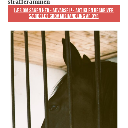
strafferammen
Læs om sagen her - Advarsel! - Artiklen beskriver
særdeles grov mishandling af dyr