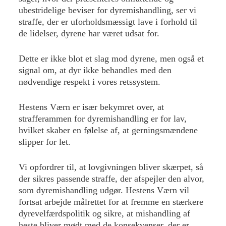
ubestridelige beviser for dyremishandling, ser vi
straffe, der er uforholdsmæssigt lave i forhold til
de lidelser, dyrene har været udsat for.
Dette er ikke blot et slag mod dyrene, men også et
signal om, at dyr ikke behandles med den
nødvendige respekt i vores retssystem.
Hestens Værn er især bekymret over, at
strafferammen for dyremishandling er for lav,
hvilket skaber en følelse af, at gerningsmændene
slipper for let.
Vi opfordrer til, at lovgivningen bliver skærpet, så
der sikres passende straffe, der afspejler den alvor,
som dyremishandling udgør. Hestens Værn vil
fortsat arbejde målrettet for at fremme en stærkere
dyrevelfærdspolitik og sikre, at mishandling af
heste bliver mødt med de konsekvenser, der er