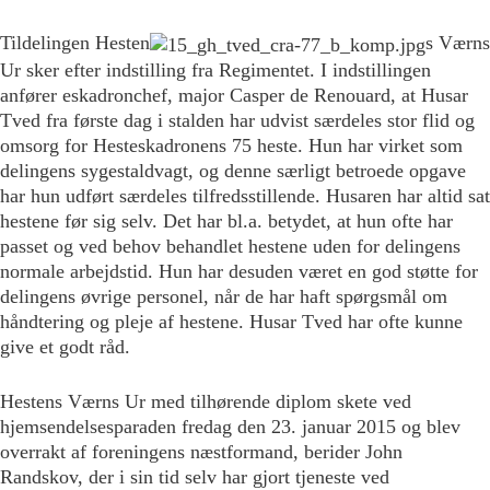
Tildelingen Hesten
s Værns
Ur sker efter indstilling fra Regimentet. I indstillingen
anfører eskadronchef, major Casper de Renouard, at Husar
Tved fra første dag i stalden har udvist særdeles stor flid og
omsorg for Hesteskadronens 75 heste. Hun har virket som
delingens sygestaldvagt, og denne særligt betroede opgave
har hun udført særdeles tilfredsstillende. Husaren har altid sat
hestene før sig selv. Det har bl.a. betydet, at hun ofte har
passet og ved behov behandlet hestene uden for delingens
normale arbejdstid. Hun har desuden været en god støtte for
delingens øvrige personel, når de har haft spørgsmål om
håndtering og pleje af hestene. Husar Tved har ofte kunne
give et godt råd.
Hestens Værns Ur med tilhørende diplom skete ved
hjemsendelsesparaden fredag den 23. januar 2015 og blev
overrakt af foreningens næstformand, berider John
Randskov, der i sin tid selv har gjort tjeneste ved