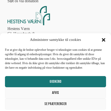
Støt os via donation
Hestens Værn
Gl. Hovedgade 8
2970 Hørsholm
Administrer samtykke til cookies
Tlf. 4586 8774
post@hestens-vaern.dk
For at give dig de bedste oplevelser bruger vi teknologier som cookies til at gemme
og/eller få adgang til enhedsoplysninger. Hvis du giver dit samtykke til disse
teknologier, kan vi behandle data som f.eks. browsingadfærd eller unikke ID'er på
CVR nr. 56787011
dette websted. Hvis du ikke giver dit samtykke eller trækker dit samtykke tilbage, kan
det have en negativ indvirkning på visse funktioner og egenskaber.
Telefonen er åben
man-fre 10.00 – 13.00
lukket weekend og helligdage
Godkend
Afvis
Se præferencer