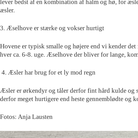
lever bedst af en kombination af halm og hø, for æsl
æsler.
3. Æselhove er stærke og vokser hurtigt
Hovene er typisk smalle og højere end vi kender det f
hver ca. 6-8. uge. Æselhove der bliver for lange, kom
4. Æsler har brug for et ly mod regn
Æsler er ørkendyr og tåler derfor fint hård kulde og
derfor meget hurtigere end heste gennemblødte og kol
Fotos: Anja Lausten