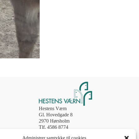
Hestens Værn
Gl. Hovedgade 8
2970 Hørsholm
Tlf. 4586 8774
post@hestens-vaern.dk
Administrer samtykke til cookies