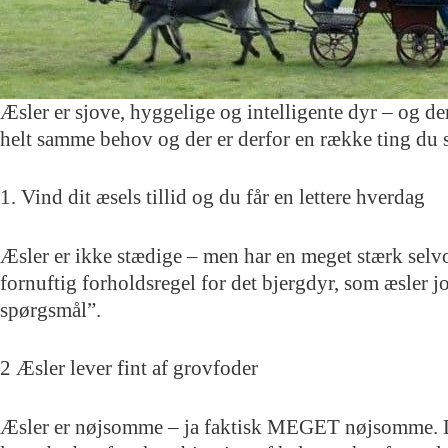
Æsler er sjove, hyggelige og intelligente dyr – og de
helt samme behov og der er derfor en række ting du sk
1. Vind dit æsels tillid og du får en lettere hverdag
Æsler er ikke stædige – men har en meget stærk selvop
fornuftig forholdsregel for det bjergdyr, som æsler jo e
spørgsmål”.
2 Æsler lever fint af grovfoder
Æsler er nøjsomme – ja faktisk MEGET nøjsomme. Der