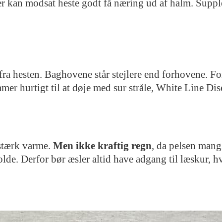
er kan modsat heste godt få næring ud af halm. Supple
ra hesten. Baghovene står stejlere end forhovene. For
mer hurtigt til at døje med sur stråle, White Line Di
 stærk varme.
Men ikke kraftig regn
, da pelsen mang
de. Derfor bør æsler altid have adgang til læskur, h