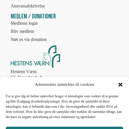
Ansvarsafskrivelse
Medlem / Donationer
Medlems login
Bliv medlem
Støt os via donation
Hestens Værn
Gl. Hovedgade 8
2970 Hørsholm
Administrer samtykke til cookies
Tlf. 4586 8774
post@hestens-vaern.dk
For at give dig de bedste oplevelser bruger vi teknologier som cookies til at gemme
og/eller få adgang til enhedsoplysninger. Hvis du giver dit samtykke til disse
teknologier, kan vi behandle data som f.eks. browsingadfærd eller unikke ID'er på
CVR nr. 56787011
dette websted. Hvis du ikke giver dit samtykke eller trækker dit samtykke tilbage, kan
det have en negativ indvirkning på visse funktioner og egenskaber.
Telefonen er åben
man-fre 10.00 – 13.00