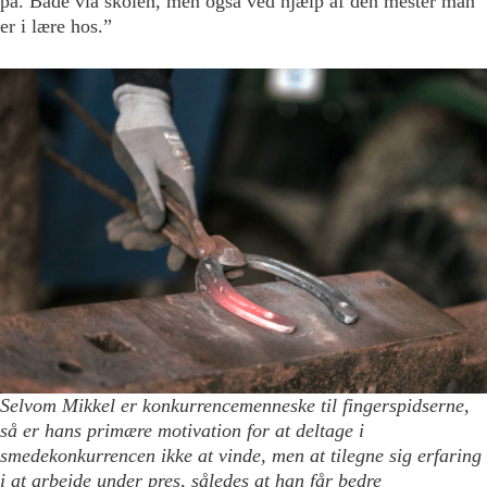
på. Både via skolen, men også ved hjælp af den mester man
er i lære hos.”
Selvom Mikkel er konkurrencemenneske til fingerspidserne,
så er hans primære motivation for at deltage i
smedekonkurrencen ikke at vinde, men at tilegne sig erfaring
i at arbejde under pres, således at han får bedre