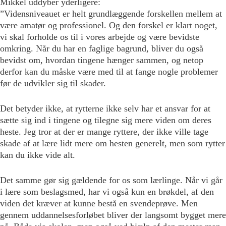
Mikkel uddyber yderligere:
”Vidensniveauet er helt grundlæggende forskellen mellem at
være amatør og professionel. Og den forskel er klart noget,
vi skal forholde os til i vores arbejde og være bevidste
omkring. Når du har en faglige bagrund, bliver du også
bevidst om, hvordan tingene hænger sammen, og netop
derfor kan du måske være med til at fange nogle problemer
før de udvikler sig til skader.
Det betyder ikke, at rytterne ikke selv har et ansvar for at
sætte sig ind i tingene og tilegne sig mere viden om deres
heste. Jeg tror at der er mange ryttere, der ikke ville tage
skade af at lære lidt mere om hesten generelt, men som rytter
kan du ikke vide alt.
Det samme gør sig gældende for os som lærlinge. Når vi går
i lære som beslagsmed, har vi også kun en brøkdel, af den
viden det kræver at kunne bestå en svendeprøve. Men
gennem uddannelsesforløbet bliver der langsomt bygget mere