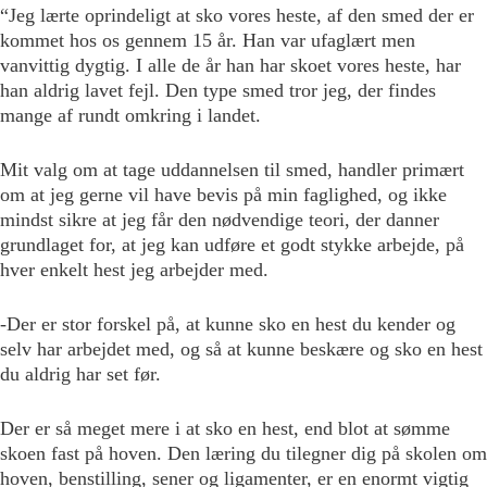
“Jeg lærte oprindeligt at sko vores heste, af den smed der er
kommet hos os gennem 15 år. Han var ufaglært men
vanvittig dygtig. I alle de år han har skoet vores heste, har
han aldrig lavet fejl. Den type smed tror jeg, der findes
mange af rundt omkring i landet.
Mit valg om at tage uddannelsen til smed, handler primært
om at jeg gerne vil have bevis på min faglighed, og ikke
mindst sikre at jeg får den nødvendige teori, der danner
grundlaget for, at jeg kan udføre et godt stykke arbejde, på
hver enkelt hest jeg arbejder med.
-Der er stor forskel på, at kunne sko en hest du kender og
selv har arbejdet med, og så at kunne beskære og sko en hest
du aldrig har set før.
Der er så meget mere i at sko en hest, end blot at sømme
skoen fast på hoven. Den læring du tilegner dig på skolen om
hoven, benstilling, sener og ligamenter, er en enormt vigtig