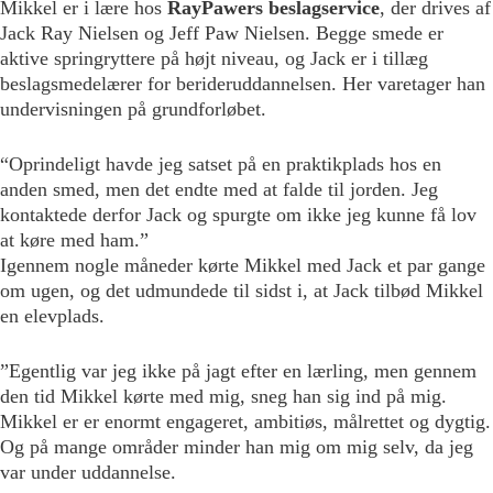
Mikkel er i lære hos
RayPawers beslagservice
, der drives af
Jack Ray Nielsen og Jeff Paw Nielsen. Begge smede er
aktive springryttere på højt niveau, og Jack er i tillæg
beslagsmedelærer for berideruddannelsen. Her varetager han
undervisningen på grundforløbet.
“Oprindeligt havde jeg satset på en praktikplads hos en
anden smed, men det endte med at falde til jorden. Jeg
kontaktede derfor Jack og spurgte om ikke jeg kunne få lov
at køre med ham.”
Igennem nogle måneder kørte Mikkel med Jack et par gange
om ugen, og det udmundede til sidst i, at Jack tilbød Mikkel
en elevplads.
”Egentlig var jeg ikke på jagt efter en lærling, men gennem
den tid Mikkel kørte med mig, sneg han sig ind på mig.
Mikkel er er enormt engageret, ambitiøs, målrettet og dygtig.
Og på mange områder minder han mig om mig selv, da jeg
var under uddannelse.