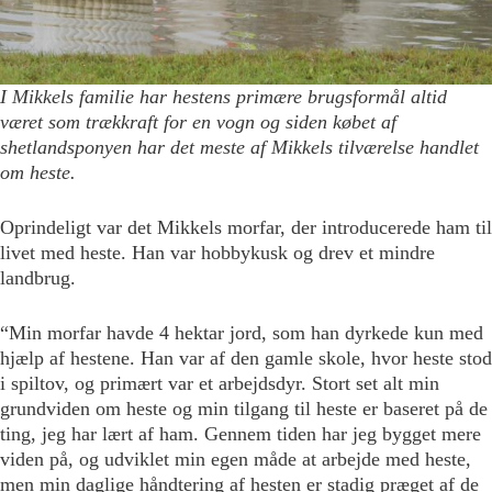
I Mikkels familie har hestens primære brugsformål altid
været som trækkraft for en vogn og siden købet af
shetlandsponyen har det meste af Mikkels tilværelse handlet
om heste.
Oprindeligt var det Mikkels morfar, der introducerede ham til
livet med heste. Han var hobbykusk og drev et mindre
landbrug.
“Min morfar havde 4 hektar jord, som han dyrkede kun med
hjælp af hestene. Han var af den gamle skole, hvor heste stod
i spiltov, og primært var et arbejdsdyr. Stort set alt min
grundviden om heste og min tilgang til heste er baseret på de
ting, jeg har lært af ham. Gennem tiden har jeg bygget mere
viden på, og udviklet min egen måde at arbejde med heste,
men min daglige håndtering af hesten er stadig præget af de